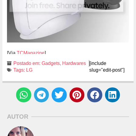
[Via
TCMagazine
]
Postado em:
Gadgets
,
Hardwares
[include
Tags:
LG
slug="edit-post"]
AUTOR