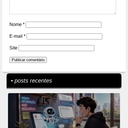
Nome
*
E-mail
*
Site
• posts recentes