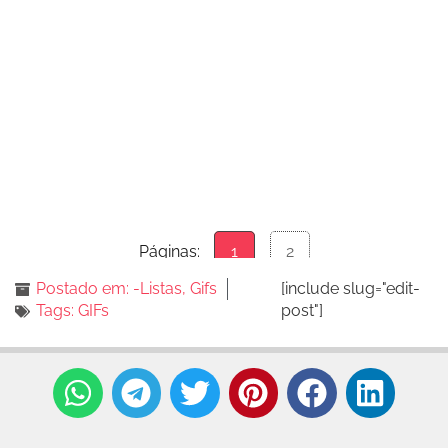
Páginas:
1
2
Postado em:
-Listas
,
Gifs
[include slug="edit-
Tags:
GIFs
post"]