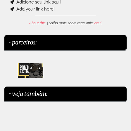
Adicione seu link aqui!
Add your link here!
About this
. | Saiba mais sobre estes links
aqui
.
• parceiros:
• veja também: