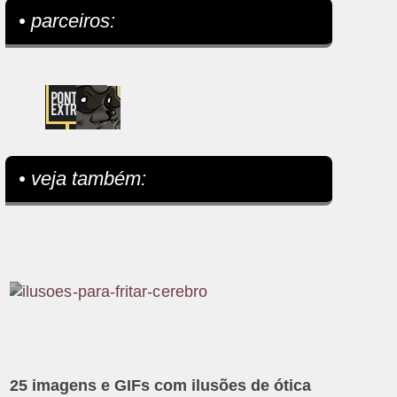
• parceiros:
• veja também:
25 imagens e GIFs com ilusões de ótica