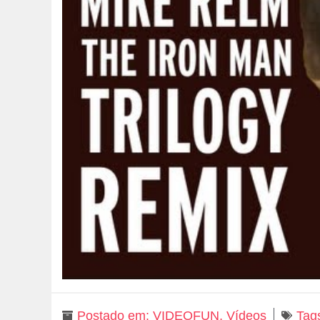
Postado em:
VIDEOFUN
,
Vídeos
Tag