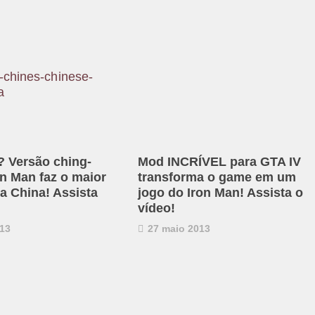
? Versão ching-
Mod INCRÍVEL para GTA IV
on Man faz o maior
transforma o game em um
a China! Assista
jogo do Iron Man! Assista o
vídeo!
13
27 maio 2013