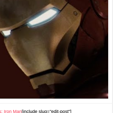
s:
Iron Man
[include slug="edit-post"]