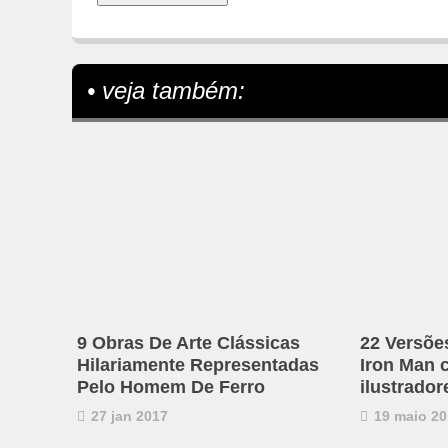
• veja também:
9 Obras De Arte Clássicas
22 Versões
Hilariamente Representadas
Iron Man c
Pelo Homem De Ferro
ilustrador
27 jan 2017
19 maio 20