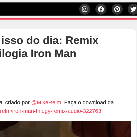
 isso do dia: Remix
logia Iron Man
h
al criado por
@MikeRelm
. Faça o download da
relm/iron-man-trilogy-remix-audio-322763