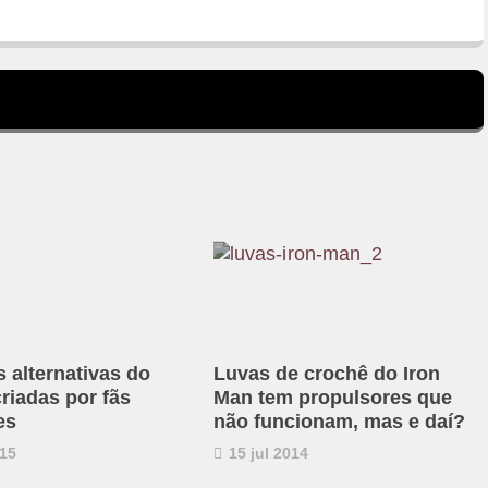
 alternativas do
Luvas de crochê do Iron
riadas por fãs
Man tem propulsores que
es
não funcionam, mas e daí?
15
15 jul 2014