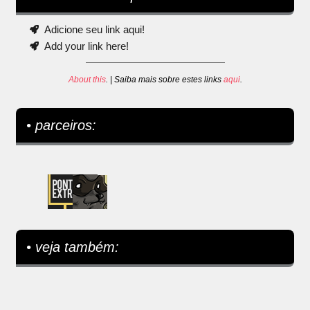
Adicione seu link aqui!
Add your link here!
About this
. | Saiba mais sobre estes links
aqui
.
• parceiros:
• veja também: