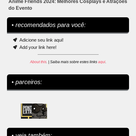
Anime Friends 2024: Melhores Cosplays e Atrações
do Evento
• recomendados para você:
Adicione seu link aqui!
Add your link here!
About this
. | Saiba mais sobre estes links
aqui
.
• parceiros:
• veja também: