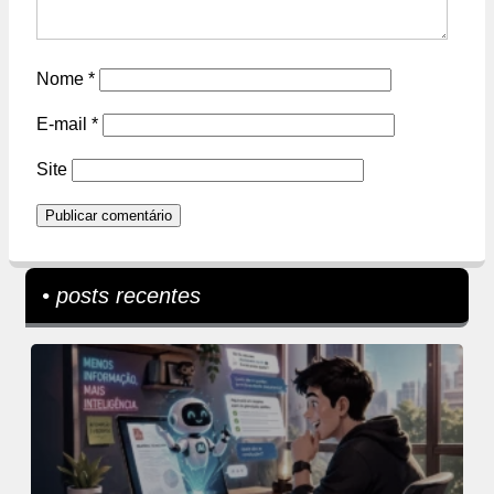
Nome
*
E-mail
*
Site
• posts recentes