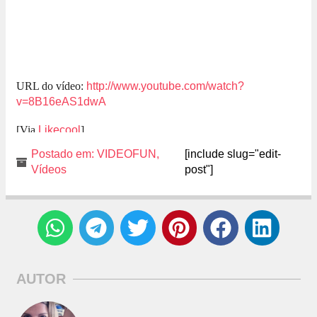
URL do vídeo:
http://www.youtube.com/watch?
v=8B16eAS1dwA
[Via
Likecool
]
Postado em:
VIDEOFUN
,
[include slug="edit-
Vídeos
post"]
AUTOR