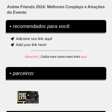
Anime Friends 2024: Melhores Cosplays e Atrações
do Evento
• recomendados para você:
Adicione seu link aqui!
Add your link here!
About this
. | Saiba mais sobre estes links
aqui
.
• parceiros: