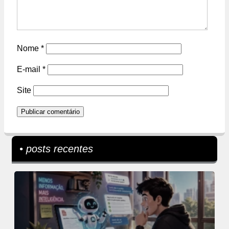
Nome
*
E-mail
*
Site
• posts recentes