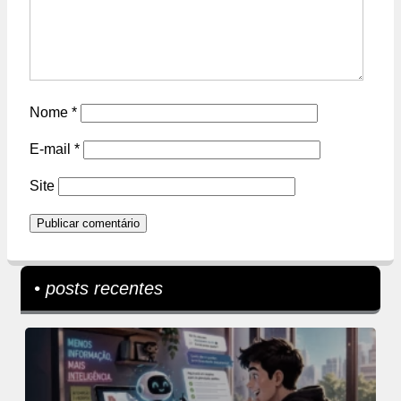
Nome
*
E-mail
*
Site
• posts recentes