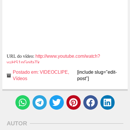
URL do vídeo:
http://www.youtube.com/watch?
v=HS1nGgjfaTk
Postado em:
VIDEOCLIPE
,
[include slug="edit-
Vídeos
post"]
AUTOR