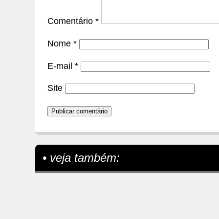
Comentário
*
Nome
*
E-mail
*
Site
• veja também: