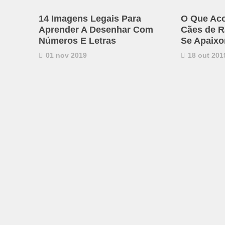
14 Imagens Legais Para
O Que Ac
Aprender A Desenhar Com
Cães de R
Números E Letras
Se Apaixo
01 nov 2019
18 out 201