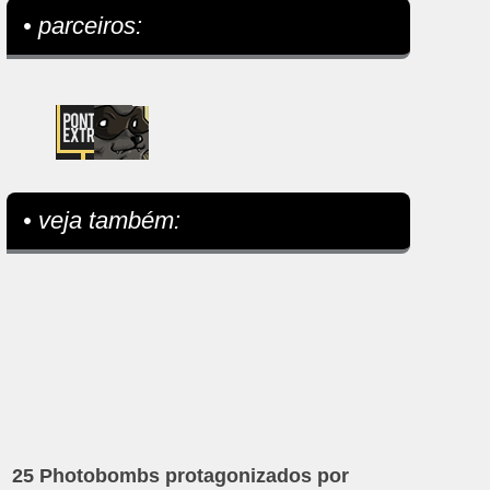
• parceiros:
• veja também:
25 Photobombs protagonizados por