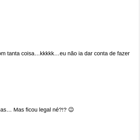
m tanta coisa…kkkkk…eu não ia dar conta de fazer
has… Mas ficou legal né?!? 😉