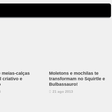
e meias-calças
Moletons e mochilas te
 criativo e
transformam no Squirtle e
o
Bulbassauro!
4
21 ago 2013