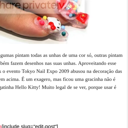
gumas pintam todas as unhas de uma cor só, outras pintam
mbém fazem desenhos nas suas unhas. Aproveitando esse
as o evento Tokyo Nail Expo 2009 abusou na decoração das
m acima. É um exagero, mas ficou uma gracinha não é
tinha Hello Kitty! Muito legal de se ver, porque usar é
a
[include slug="edit-post"]