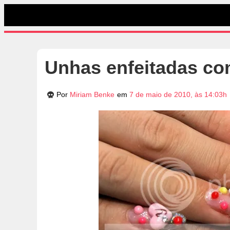
Unhas enfeitadas com
Por
Miriam Benke
em
7 de maio de 2010, às 14:03h