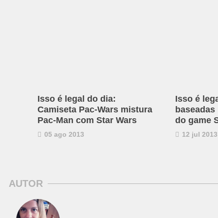
Isso é legal do dia:
Isso é leg
Camiseta Pac-Wars mistura
baseadas
Pac-Man com Star Wars
do game S
05 ago 2013
12 jul 2013
AUTOR