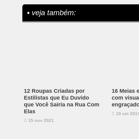
• veja também:
12 Roupas Criadas por
16 Meias 
Estilistas que Eu Duvido
com visual
que Você Sairia na Rua Com
engraçad
Elas
10 set 201
15 nov 2021