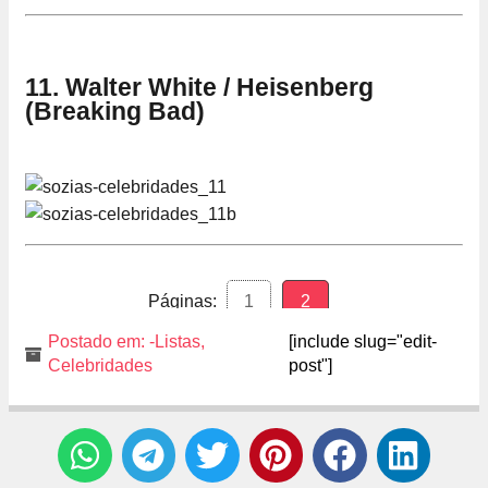
11. Walter White / Heisenberg
(Breaking Bad)
Páginas:
1
2
Postado em:
-Listas
,
[include slug="edit-
Celebridades
post"]