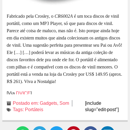
Fabricado pela Crosley, o
CR6002A
é um toca discos de vinil
portátil, como um MP3 Player, só que para discos de vinil.
Parece até coisa de maluco, mas não é. Isto porque ainda hoje
em dia existem muitos que ainda colecionam os antigos discos
de vinil. Uma sugestão perfeita para presentear seu Pai ou Avô!
Ele […]
[…] poderá levar as músicas da antiga coleção de
discos favoritos dele pra onde ele for. O portátil é alimentado
com pilhas e é compatível com os discos de vinil menores. O
portátil está a venda na loja da Crosley por US$ 149.95 (aprox.
R$ 261). Viva a Nostalgia!
[Via
DVICE
]
Postado em:
Gadgets
,
Som
[include
Tags:
Portáteis
slug="edit-post"]