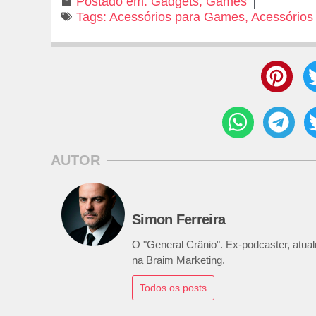
Postado em:
Gadgets
,
Games
Tags:
Acessórios para Games
,
Acessório
AUTOR
Simon Ferreira
O "General Crânio". Ex-podcaster, atualm
na Braim Marketing.
Todos os posts