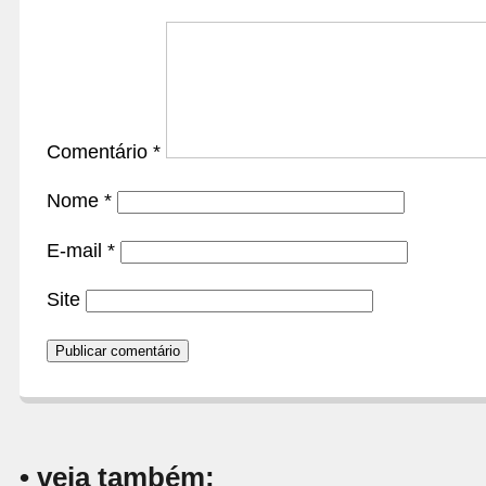
Comentário
*
Nome
*
E-mail
*
Site
• veja também: