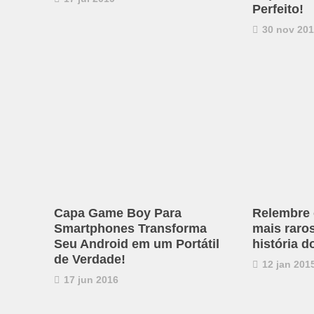
Perfeito!
30 nov 20
Capa Game Boy Para
Relembre 
Smartphones Transforma
mais raro
Seu Android em um Portátil
história 
de Verdade!
12 jan 201
17 jun 2016