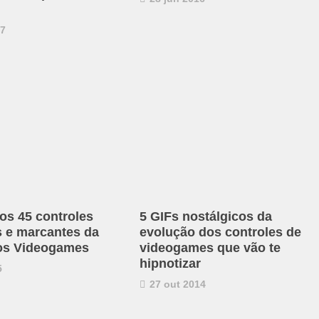
17
os 45 controles
5 GIFs nostálgicos da
s e marcantes da
evolução dos controles de
dos Videogames
videogames que vão te
hipnotizar
5
27 out 2014