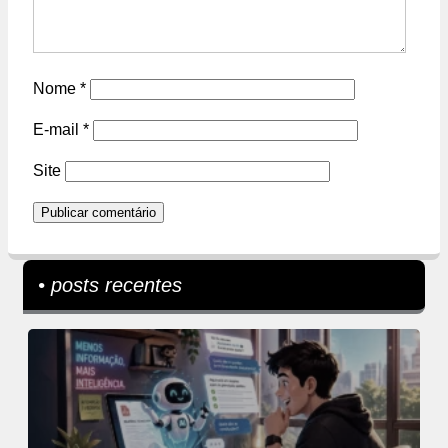
Nome
*
E-mail
*
Site
• posts recentes