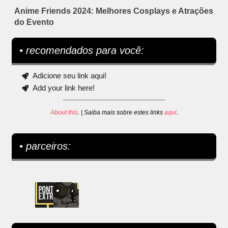
Anime Friends 2024: Melhores Cosplays e Atrações
do Evento
• recomendados para você:
Adicione seu link aqui!
Add your link here!
About this
. | Saiba mais sobre estes links
aqui
.
• parceiros: