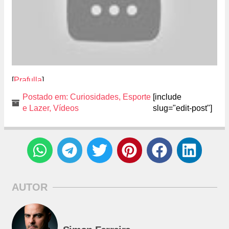
[
Prafulla
]
Postado em:
Curiosidades
,
Esporte
[include
e Lazer
,
Vídeos
slug="edit-post"]
AUTOR