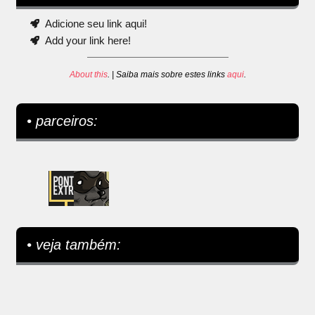
Adicione seu link aqui!
Add your link here!
About this
. | Saiba mais sobre estes links
aqui
.
• parceiros:
• veja também: