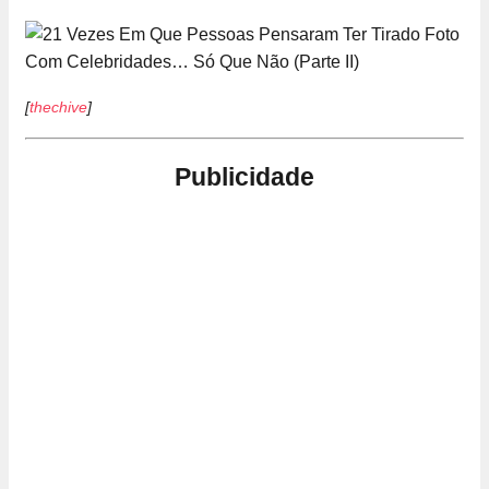
[
thechive
]
Publicidade