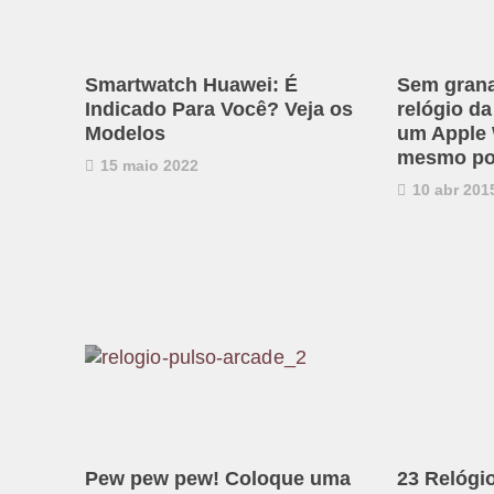
Smartwatch Huawei: É
Sem grana
Indicado Para Você? Veja os
relógio d
Modelos
um Apple 
mesmo pod
15 maio 2022
10 abr 201
Pew pew pew! Coloque uma
23 Relógi