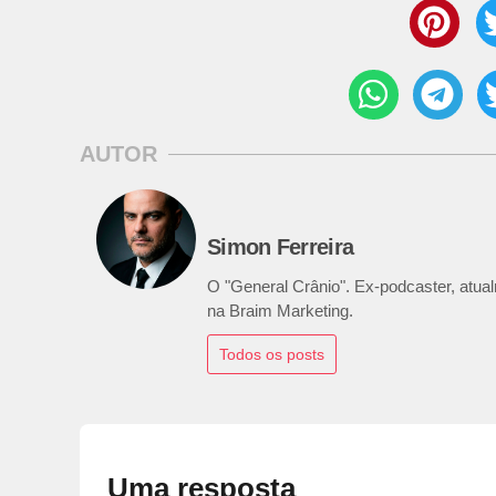
AUTOR
Simon Ferreira
O "General Crânio". Ex-podcaster, atualm
na Braim Marketing.
Todos os posts
Uma resposta