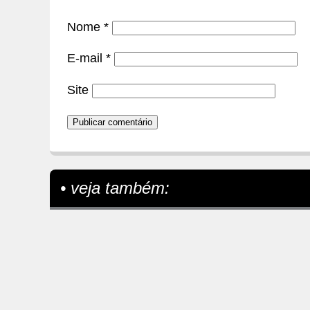
Nome
*
E-mail
*
Site
• veja também: