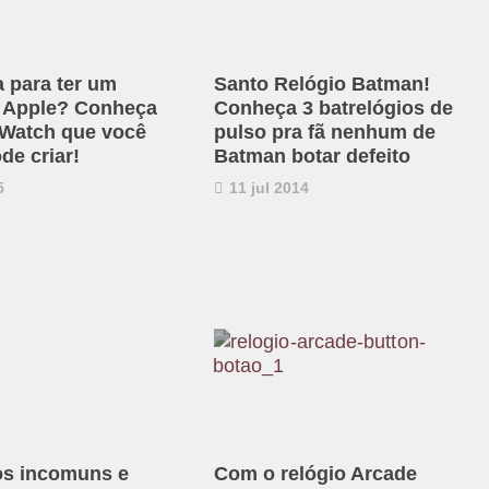
 para ter um
Santo Relógio Batman!
a Apple? Conheça
Conheça 3 batrelógios de
Watch que você
pulso pra fã nenhum de
e criar!
Batman botar defeito
5
11 jul 2014
os incomuns e
Com o relógio Arcade