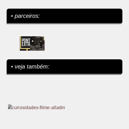
• parceiros:
• veja também: