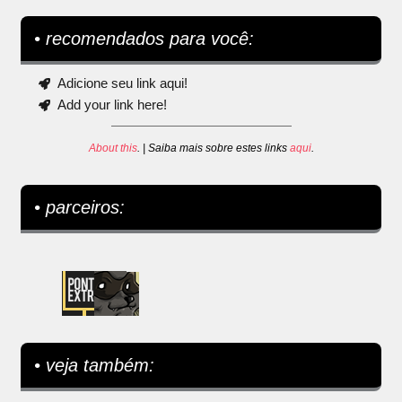
• recomendados para você:
Adicione seu link aqui!
Add your link here!
About this
. | Saiba mais sobre estes links
aqui
.
• parceiros:
• veja também: