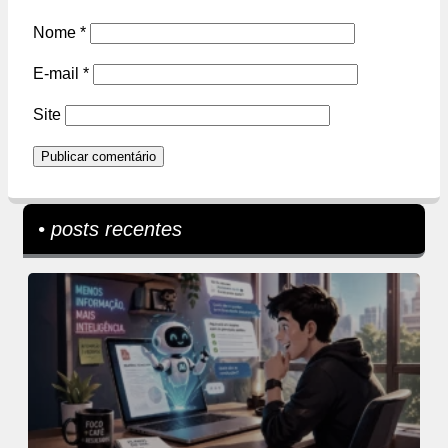
Nome
*
E-mail
*
Site
• posts recentes