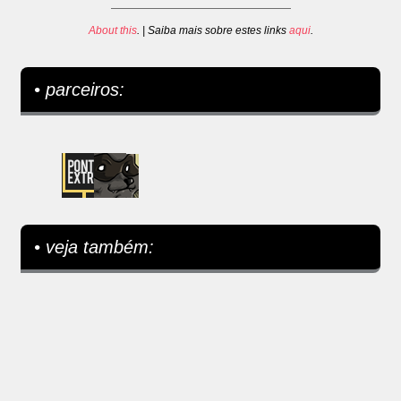
About this
. | Saiba mais sobre estes links
aqui
.
• parceiros:
• veja também: