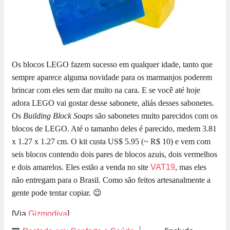
Os blocos LEGO fazem sucesso em qualquer idade, tanto que
sempre aparece alguma novidade para os marmanjos poderem
brincar com eles sem dar muito na cara. E se você até hoje
adora LEGO vai gostar desse sabonete, aliás desses sabonetes.
Os
Building Block Soaps
são sabonetes muito parecidos com os
blocos de LEGO. Até o tamanho deles é parecido, medem 3.81
x 1.27 x 1.27 cm. O kit custa US$ 5.95 (~ R$ 10) e vem com
seis blocos contendo dois pares de blocos azuis, dois vermelhos
e dois amarelos. Eles estão a venda no site
VAT19
, mas eles
não entregam para o Brasil. Como são feitos artesanalmente a
gente pode tentar copiar. 😉
[Via
Gizmodiva
]