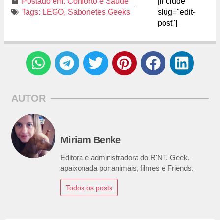
Postado em:
Conforto e Saúde
[include
Tags:
LEGO
,
Sabonetes Geeks
slug="edit-
post"]
AUTOR
Miriam Benke
Editora e administradora do R'NT. Geek,
apaixonada por animais, filmes e Friends.
Todos os posts