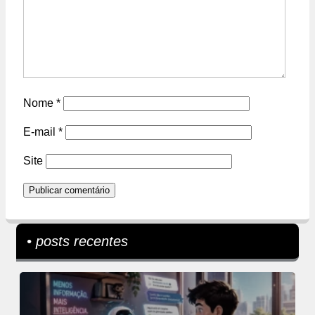
Nome
*
E-mail
*
Site
• posts recentes