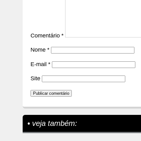
Comentário
*
Nome
*
E-mail
*
Site
• veja também: