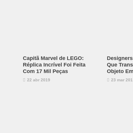
Capitã Marvel de LEGO:
Designers
Réplica Incrível Foi Feita
Que Trans
Com 17 Mil Peças
Objeto E
22 abr 2019
23 mar 201