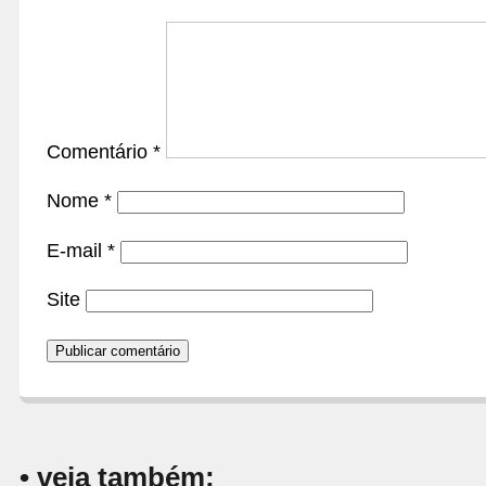
Comentário
*
Nome
*
E-mail
*
Site
• veja também: