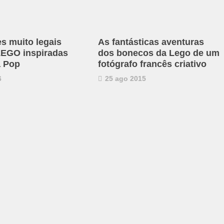
es muito legais
As fantásticas aventuras
 LEGO inspiradas
dos bonecos da Lego de um
a Pop
fotógrafo francês criativo
6
25 ago 2015