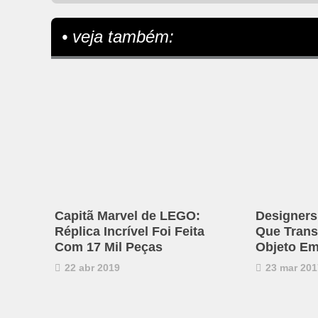
• veja também:
Capitã Marvel de LEGO:
Designers
Réplica Incrível Foi Feita
Que Trans
Com 17 Mil Peças
Objeto E
22 abr 2019
23 mar 201