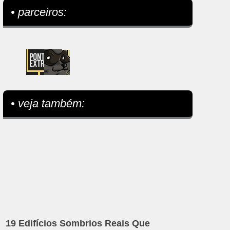
• parceiros:
• veja também:
19 Edifícios Sombrios Reais Que