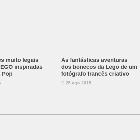
es muito legais
As fantásticas aventuras
 LEGO inspiradas
dos bonecos da Lego de um
a Pop
fotógrafo francês criativo
6
25 ago 2015