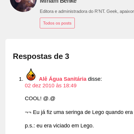
Miriam Benke
Editora e administradora do R'NT. Geek, apaixon
Todos os posts
Respostas de 3
Alê Água Sanitária
disse:
02 dez 2010 às 18:49
COOL! @.@
¬¬ Eu já fiz uma seringa de Lego quando era 
p.s.: eu era viciado em Lego.