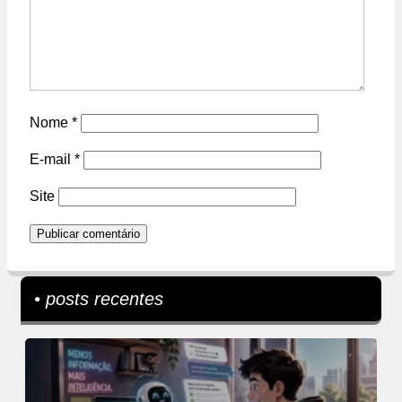
Nome
*
E-mail
*
Site
• posts recentes