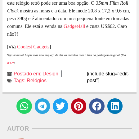
este relógio retrô pode ser uma boa opção. O
35mm Film Roll
Clock
mostra as horas e a data. Ele mede 20,8 x 17,2 x 9,6 cm,
pesa 390g e é alimentado com uma pequena fonte em tomadas
comuns. Ele está a venda na
Gadget4all
e custa US$62. Caro
não?!
[Via
Coolest Gadgets
]
Seja honesto! Copie mas não esqueça de dar os créditos com o link da postagem original [Via
R’NT
].
Postado em:
Design
[include slug="edit-
Tags:
Relógios
post"]
AUTOR