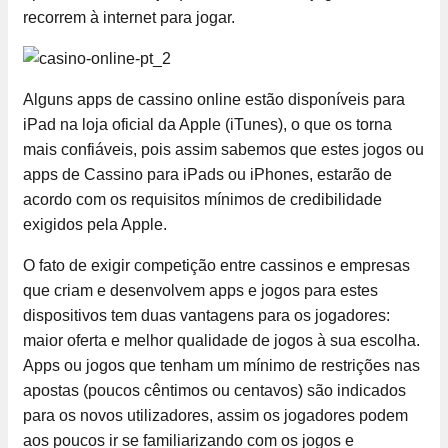
recorrem à internet para jogar.
Alguns apps de cassino online estão disponíveis para
iPad na loja oficial da Apple (iTunes), o que os torna
mais confiáveis, pois assim sabemos que estes jogos ou
apps de Cassino para iPads ou iPhones, estarão de
acordo com os requisitos mínimos de credibilidade
exigidos pela Apple.
O fato de exigir competição entre cassinos e empresas
que criam e desenvolvem apps e jogos para estes
dispositivos tem duas vantagens para os jogadores:
maior oferta e melhor qualidade de jogos à sua escolha.
Apps ou jogos que tenham um mínimo de restrições nas
apostas (poucos cêntimos ou centavos) são indicados
para os novos utilizadores, assim os jogadores podem
aos poucos ir se familiarizando com os jogos e