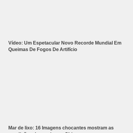
Vídeo: Um Espetacular Novo Recorde Mundial Em
Queimas De Fogos De Artifício
Mar de lixo: 16 Imagens chocantes mostram as