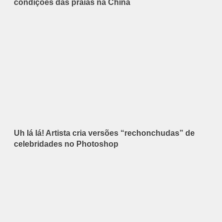
condições das praias na China
Uh lá lá! Artista cria versões “rechonchudas” de
celebridades no Photoshop