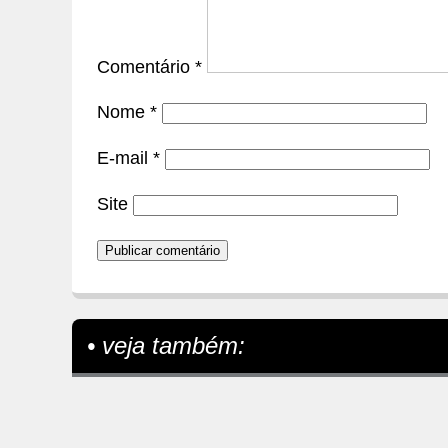
Comentário
*
Nome
*
E-mail
*
Site
• veja também: