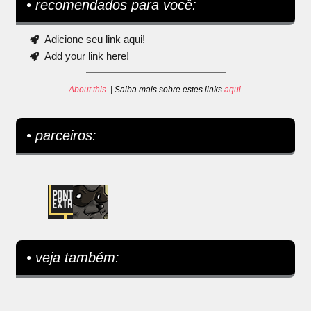
• recomendados para você:
Adicione seu link aqui!
Add your link here!
About this
. | Saiba mais sobre estes links
aqui
.
• parceiros:
• veja também: