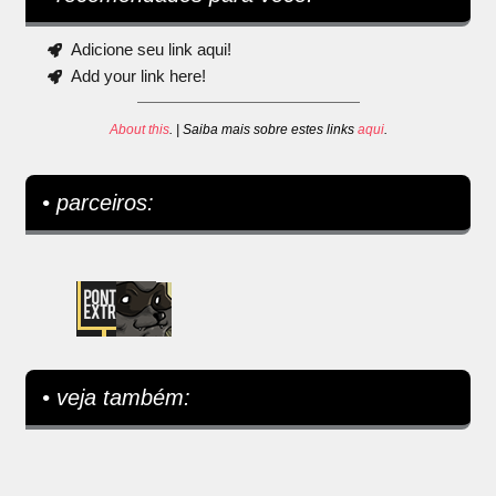
Adicione seu link aqui!
Add your link here!
About this
. | Saiba mais sobre estes links
aqui
.
• parceiros:
• veja também: