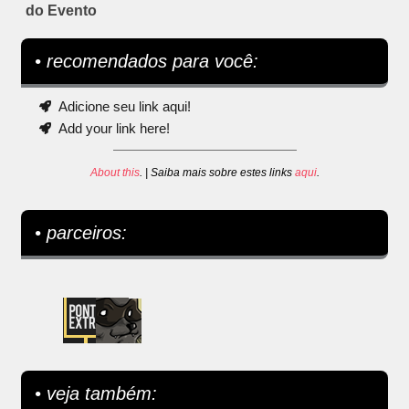
do Evento
• recomendados para você:
Adicione seu link aqui!
Add your link here!
About this
. | Saiba mais sobre estes links
aqui
.
• parceiros:
• veja também: