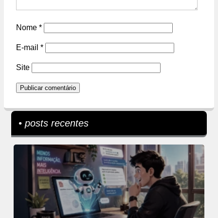
Nome
*
E-mail
*
Site
• posts recentes