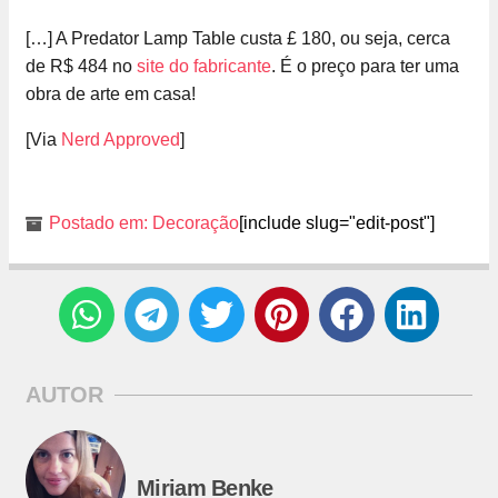
[…] A Predator Lamp Table custa £ 180, ou seja, cerca
de R$ 484 no
site do fabricante
. É o preço para ter uma
obra de arte em casa!
[Via
Nerd Approved
]
Postado em:
Decoração
[include slug="edit-post"]
AUTOR
Miriam Benke