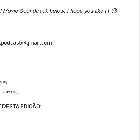
al Movie Soundtrack below. I hope you like it! 😉
rntpodcast@gmail.com
,9MB)
anho 82,9MB)
T DESTA EDIÇÃO: