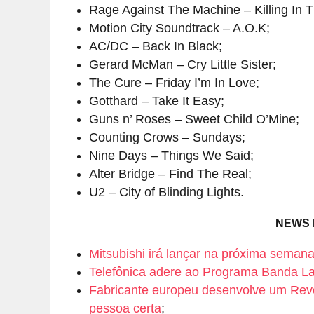
Rage Against The Machine – Killing In 
Motion City Soundtrack – A.O.K;
AC/DC – Back In Black;
Gerard McMan – Cry Little Sister;
The Cure – Friday I’m In Love;
Gotthard – Take It Easy;
Guns n’ Roses – Sweet Child O’Mine;
Counting Crows – Sundays;
Nine Days – Things We Said;
Alter Bridge – Find The Real;
U2 – City of Blinding Lights.
NEWS 
Mitsubishi irá lançar na próxima seman
Telefônica adere ao Programa Banda La
Fabricante europeu desenvolve um Revó
pessoa certa
;