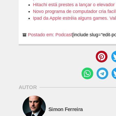
Hitachi está prestes a lançar o elevad
Novo programa de computador cria faci
Ipad da Apple estréia alguns games. V
Postado em:
Podcast
[include slug="edit-po
AUTOR
Simon Ferreira