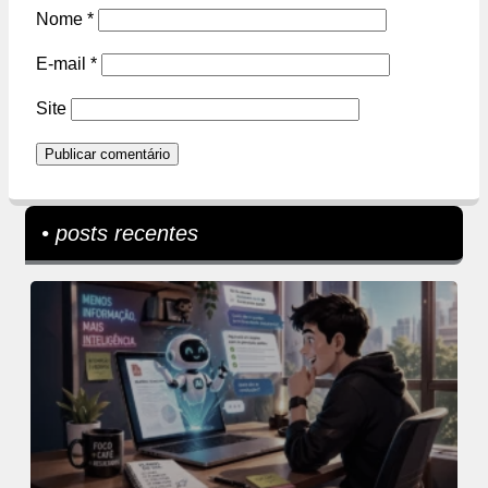
Nome
*
E-mail
*
Site
• posts recentes