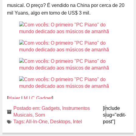
musical. O preço? É vendido na China por cerca de 20
mil Yuans, algo em torno de US$ 3 mil.
[
Haier
|
M.I.C Gadget
]
Postado em:
Gadgets
,
Instrumentos
[include
Musicais
,
Som
slug="edit-
Tags:
All-In-One
,
Desktops
,
Intel
post"]