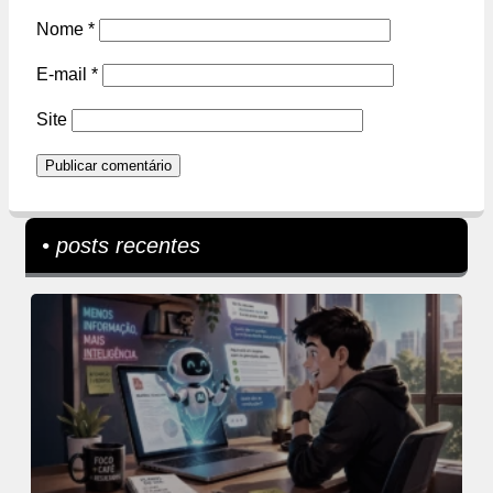
Nome
*
E-mail
*
Site
• posts recentes