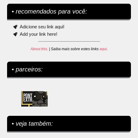
• recomendados para você:
Adicione seu link aqui!
Add your link here!
About this
. | Saiba mais sobre estes links
aqui
.
• parceiros:
• veja também: