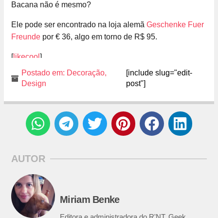
Bacana não é mesmo?
Ele pode ser encontrado na loja alemã
Geschenke Fuer
Freunde
por € 36, algo em torno de R$ 95.
[
likecool
]
Postado em:
Decoração
,
[include slug="edit-
Design
post"]
AUTOR
Miriam Benke
Editora e administradora do R'NT. Geek,