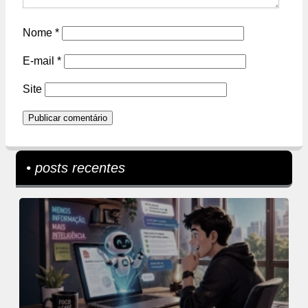
Nome
*
E-mail
*
Site
• posts recentes