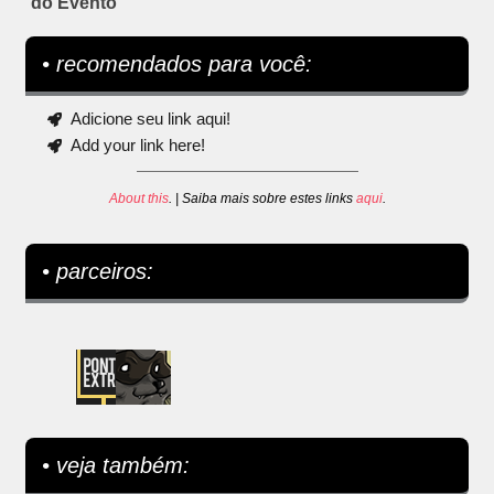
do Evento
• recomendados para você:
Adicione seu link aqui!
Add your link here!
About this
. | Saiba mais sobre estes links
aqui
.
• parceiros:
• veja também: