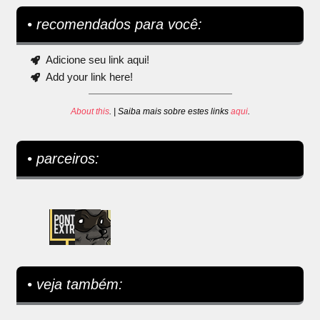
• recomendados para você:
Adicione seu link aqui!
Add your link here!
About this
. | Saiba mais sobre estes links
aqui
.
• parceiros:
• veja também: