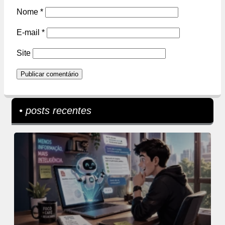
Nome
*
E-mail
*
Site
• posts recentes