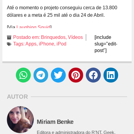
Até o momento o projeto conseguiu cerca de 13.800
dólares e a meta é 25 mil até o dia 24 de Abril.
[Via
Laughing Squid
]
Postado em:
Brinquedos
,
Vídeos
[include
Tags:
Apps
,
iPhone
,
iPod
slug="edit-
post"]
AUTOR
Miriam Benke
Editora e administradora do R'NT. Geek,