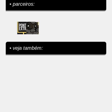
• parceiros:
• veja também: