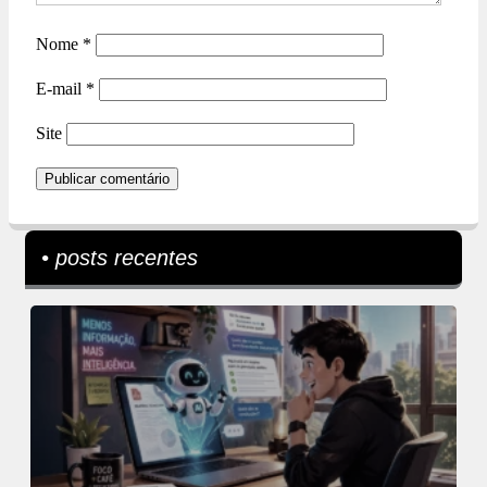
Nome
*
E-mail
*
Site
• posts recentes