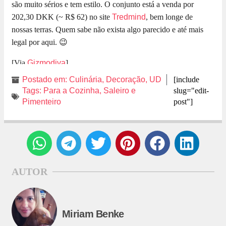
são muito sérios e tem estilo. O conjunto está a venda por
202,30 DKK (~ R$ 62) no site
Tredmind
, bem longe de
nossas terras. Quem sabe não exista algo parecido e até mais
legal por aqui. 😉
[Via
Gizmodiva
]
Postado em:
Culinária
,
Decoração
,
UD
[include
Tags:
Para a Cozinha
,
Saleiro e
slug="edit-
Pimenteiro
post"]
AUTOR
Miriam Benke