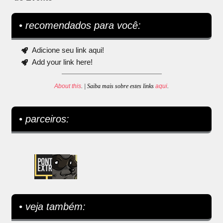
• recomendados para você:
Adicione seu link aqui!
Add your link here!
About this
. | Saiba mais sobre estes links
aqui
.
• parceiros:
• veja também: