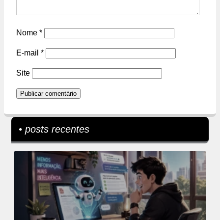
Nome
*
E-mail
*
Site
• posts recentes