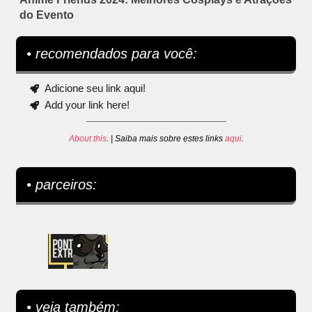
do Evento
• recomendados para você:
Adicione seu link aqui!
Add your link here!
About this
. | Saiba mais sobre estes links
aqui
.
• parceiros:
• veja também: