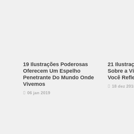
19 Ilustrações Poderosas
21 Ilustra
Oferecem Um Espelho
Sobre a V
Penetrante Do Mundo Onde
Você Refle
Vivemos
18 dez 201
06 jan 2019