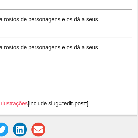
Ilustrações
[include slug="edit-post"]