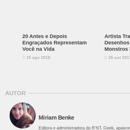
20 Antes e Depois
Artista T
Engraçados Representam
Desenhos
Você na Vida
Monstros 
15 ago 2018
26 out 201
AUTOR
Miriam Benke
Editora e administradora do R'NT. Geek, apaixon