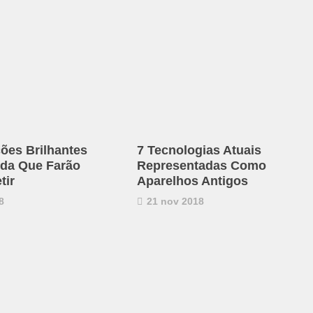
ções Brilhantes
7 Tecnologias Atuais
ida Que Farão
Representadas Como
tir
Aparelhos Antigos
8
21 nov 2018