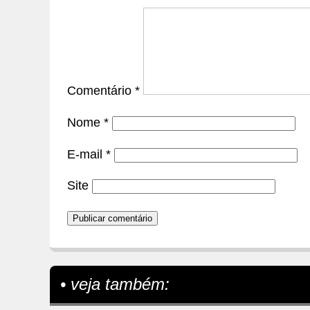
Comentário
*
Nome
*
E-mail
*
Site
• veja também: