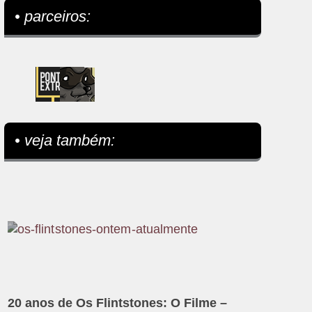
• parceiros:
• veja também:
20 anos de Os Flintstones: O Filme –