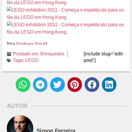
[Via
Brothers Brick
]
Postado em:
Brinquedos
[include slug="edit-
Tags:
LEGO
post"]
AUTOR
Simon Ferreira