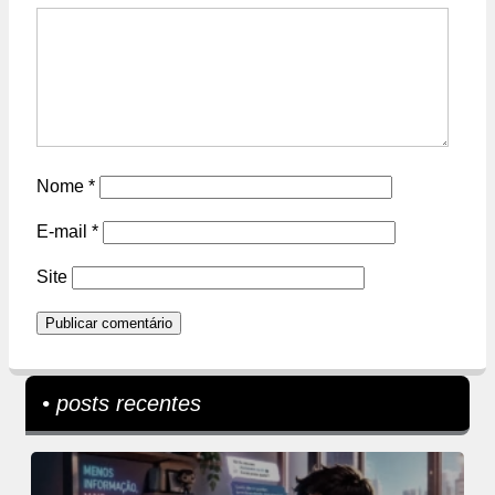
Nome
*
E-mail
*
Site
• posts recentes