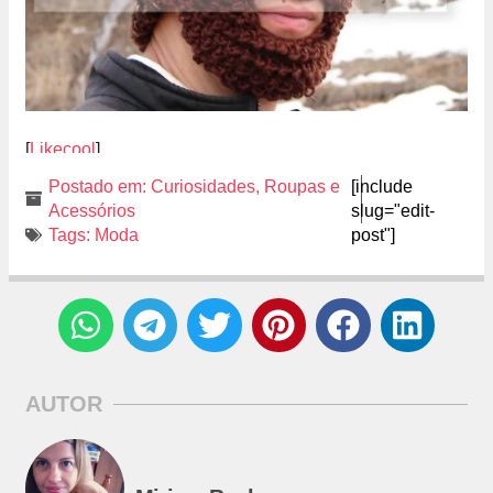
[
Likecool
]
Postado em:
Curiosidades
,
Roupas e
[include
Acessórios
slug="edit-
Tags:
Moda
post"]
AUTOR