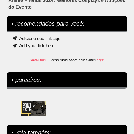
Anime Friends 2024: Melhores Cosplays e Atrações
do Evento
• recomendados para você:
Adicione seu link aqui!
Add your link here!
About this
. | Saiba mais sobre estes links
aqui
.
• parceiros:
• veja também: