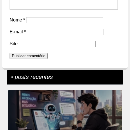
Nome
*
E-mail
*
Site
• posts recentes