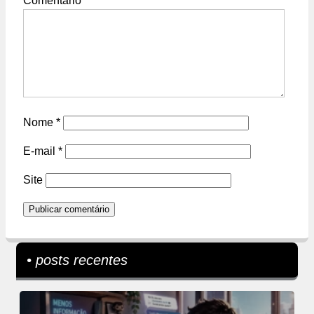
Comentário
*
Nome
*
E-mail
*
Site
• posts recentes