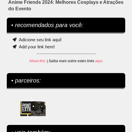
Anime Friends 2024: Melhores Cosplays e Atrações
do Evento
• recomendados para você:
Adicione seu link aqui!
Add your link here!
About this
. | Saiba mais sobre estes links
aqui
.
• parceiros: