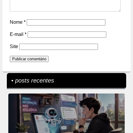
Nome
*
E-mail
*
Site
• posts recentes