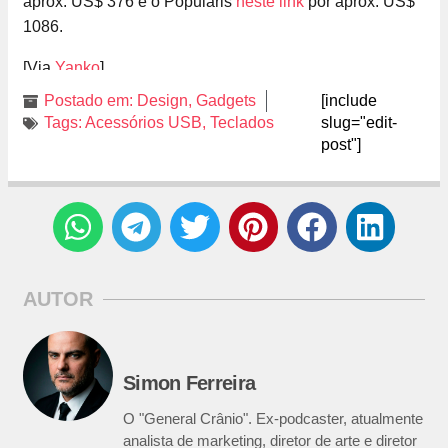
aprox. US$ 376 e o Popularis
neste link
por aprox. US$
1086.
[Via
Yanko
]
Postado em:
Design
,
Gadgets
[include
Tags:
Acessórios USB
,
Teclados
slug="edit-
post"]
AUTOR
Simon Ferreira
O "General Crânio". Ex-podcaster, atualmente
analista de marketing, diretor de arte e diretor