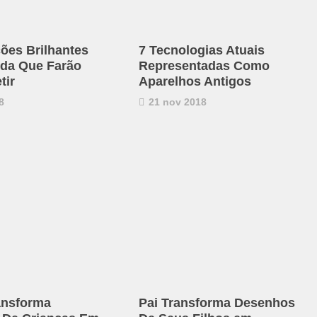
ções Brilhantes
7 Tecnologias Atuais
ida Que Farão
Representadas Como
tir
Aparelhos Antigos
8
21 nov 2018
ransforma
Pai Transforma Desenhos