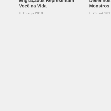
Engraçados Representam
Desenhos
Você na Vida
Monstros 
15 ago 2018
26 out 201