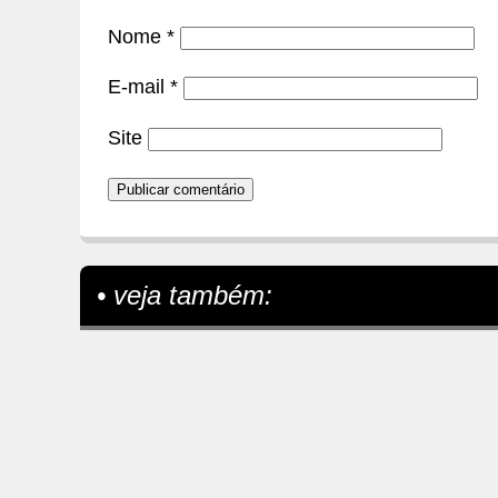
Nome
*
E-mail
*
Site
• veja também: