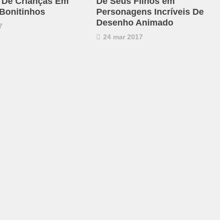
 De Crianças Em
De Seus Filhos em
Bonitinhos
Personagens Incríveis De
Desenho Animado
7
24 mar 2017