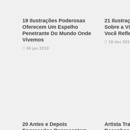
19 Ilustrações Poderosas
21 Ilustra
Oferecem Um Espelho
Sobre a V
Penetrante Do Mundo Onde
Você Refle
Vivemos
18 dez 201
06 jan 2019
20 Antes e Depois
Artista T