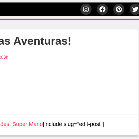
as Aventuras!
2:03h
ções
,
Super Mario
[include slug="edit-post"]