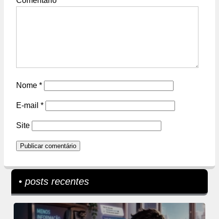
Comentário
*
Nome
*
E-mail
*
Site
• posts recentes