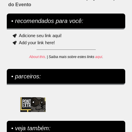
do Evento
• recomendados para você:
Adicione seu link aqui!
Add your link here!
About this
. | Saiba mais sobre estes links
aqui
.
• parceiros:
• veja também: