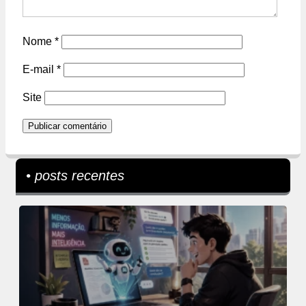
Nome
*
E-mail
*
Site
• posts recentes