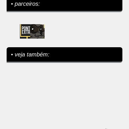
• parceiros:
• veja também: