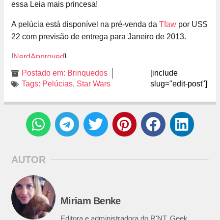
essa Leia mais princesa!
A pelúcia está disponível na pré-venda da
Tfaw
por US$
22 com previsão de entrega para Janeiro de 2013.
[
NerdApproved
]
Postado em:
Brinquedos
[include
Tags:
Pelúcias
,
Star Wars
slug="edit-post"]
AUTOR
Miriam Benke
Editora e administradora do R'NT. Geek,