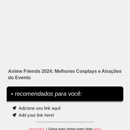
Anime Friends 2024: Melhores Cosplays e Atrações
do Evento
• recomendados para você:
Adicione seu link aqui!
Add your link here!
About this
. | Saiba mais sobre estes links
aqui
.