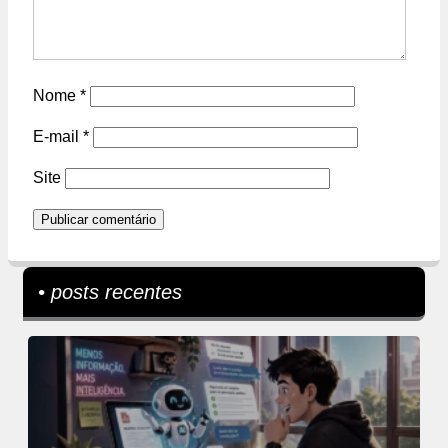
Nome
*
E-mail
*
Site
• posts recentes