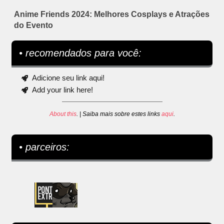
Anime Friends 2024: Melhores Cosplays e Atrações
do Evento
• recomendados para você:
Adicione seu link aqui!
Add your link here!
About this
. | Saiba mais sobre estes links
aqui
.
• parceiros: