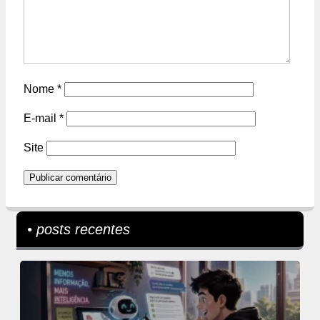
Nome
*
E-mail
*
Site
• posts recentes