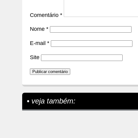
Comentário
*
Nome
*
E-mail
*
Site
• veja também: