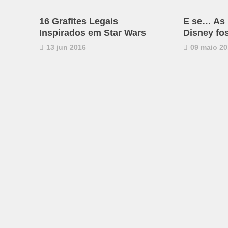
16 Grafites Legais
E se… As 
Inspirados em Star Wars
Disney f
13 jun 2016
09 maio 20