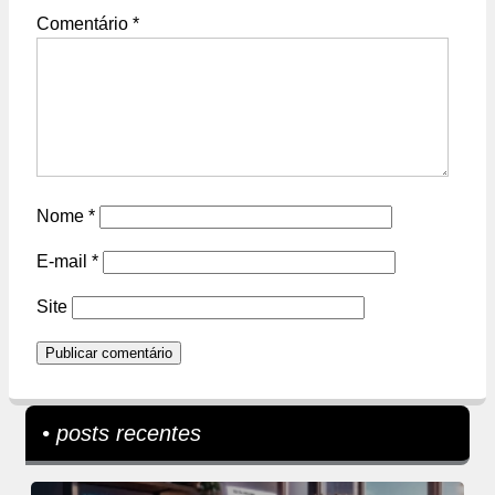
Comentário
*
Nome
*
E-mail
*
Site
• posts recentes