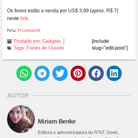
Os fones estão a venda por US$ 3.99 (aprox. R$ 7)
neste
link
.
[Via
7Gadgets
]
Postado em:
Gadgets
[include
Tags:
Fones de Ouvido
slug="edit-post"]
AUTOR
Miriam Benke
Editora e administradora do R'NT. Geek,